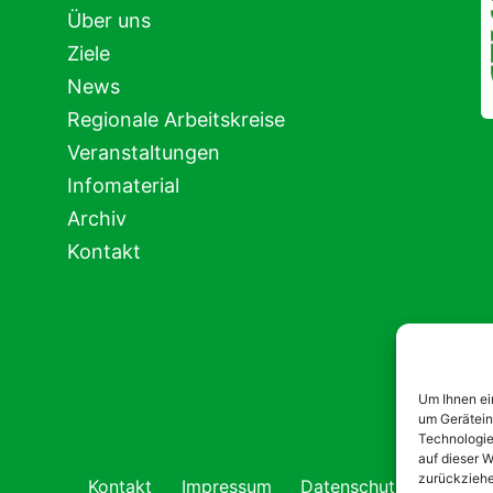
Über uns
Ziele
News
Regionale Arbeitskreise
Veranstaltungen
Infomaterial
Archiv
Kontakt
Um Ihnen ei
um Gerätein
Technologie
auf dieser W
zurückziehe
Kontakt
Impressum
Datenschutz