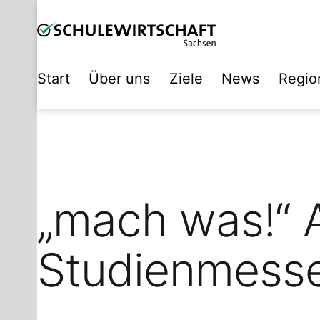
Zum
Inhalt
springen
SCHULEWIRTSCHAFT
Start
Über uns
Ziele
News
Region
Sachsen
„mach was!“ 
Studienmess