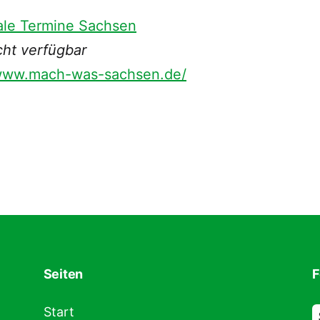
ale Termine Sachsen
cht verfügbar
/www.mach-was-sachsen.de/
Seiten
F
Start