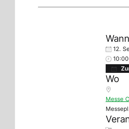
Wan
12. S
10:00
Zu
Wo
ICS 
Messe C
Messepl.
Veran