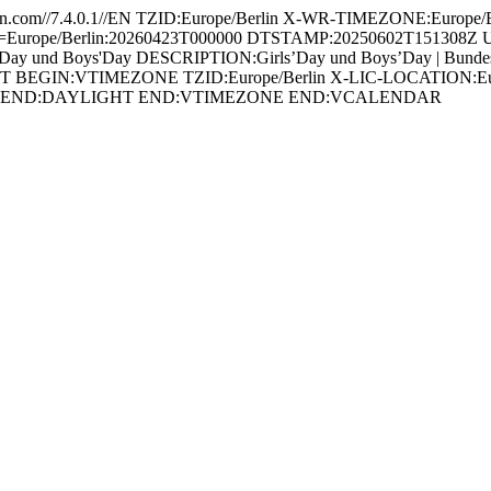
om//7.4.0.1//EN TZID:Europe/Berlin X-WR-TIMEZONE:Europe/Be
pe/Berlin:20260423T000000 DTSTAMP:20250602T151308Z URL:http
ay und Boys'Day DESCRIPTION:Girls’Day und Boys’Day | Bundesamt 
VENT BEGIN:VTIMEZONE TZID:Europe/Berlin X-LIC-LOCATION:
ST END:DAYLIGHT END:VTIMEZONE END:VCALENDAR