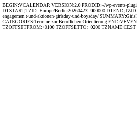
BEGIN:VCALENDAR VERSION:2.0 PRODID:-//wp-events-plugin.c
DTSTART;TZID=Europe/Berlin:20260423T000000 DTEND;TZID=Euro
engagemen t-und-aktionen-girlsday-und-boysday/ SUMMARY:Girls'D
CATEGORIES:Termine zur Beruflichen Orientierung END:VE
TZOFFSETFROM:+0100 TZOFFSETTO:+0200 TZNAME:CE